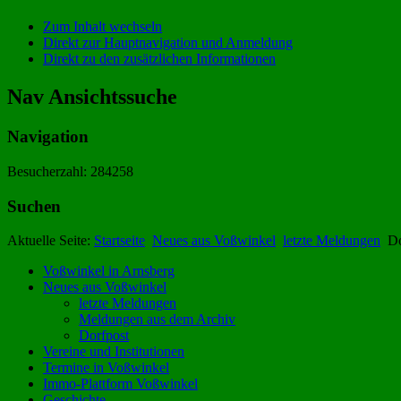
Zum Inhalt wechseln
Direkt zur Hauptnavigation und Anmeldung
Direkt zu den zusätzlichen Informationen
Nav Ansichtssuche
Navigation
Besucherzahl: 284258
Suchen
Aktuelle Seite:
Startseite
Neues aus Voßwinkel
letzte Meldungen
Do
Voßwinkel in Arnsberg
Neues aus Voßwinkel
letzte Meldungen
Meldungen aus dem Archiv
Dorfpost
Vereine und Institutionen
Termine in Voßwinkel
Immo-Plattform Voßwinkel
Geschichte