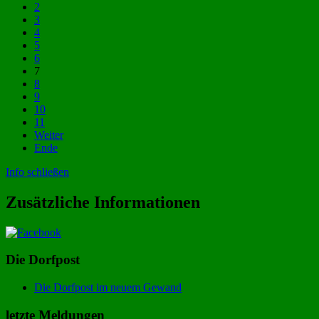
2
3
4
5
6
7
8
9
10
11
Weiter
Ende
Info schließen
Zusätzliche Informationen
Die Dorfpost
Die Dorfpost im neuem Gewand
letzte Meldungen